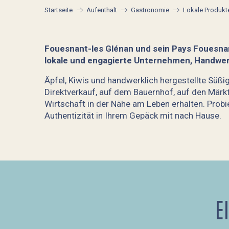
Startseite
Aufenthalt
Gastronomie
Lokale Produkt
Fouesnant-les Glénan und sein Pays Fouesnant
lokale und engagierte Unternehmen, Handwe
Äpfel, Kiwis und handwerklich hergestellte Süß
Direktverkauf, auf dem Bauernhof, auf den Märk
Wirtschaft in der Nähe am Leben erhalten. Probi
Authentizität in Ihrem Gepäck mit nach Hause.
Cidrerie Manoir du Kinkiz
Cidrerie les Vergers de Kermao
Les Viviers de La Forêt
Vergers de kiwi du Cap-Coz
E
Plaisirs et Délices
Tudal Fruits