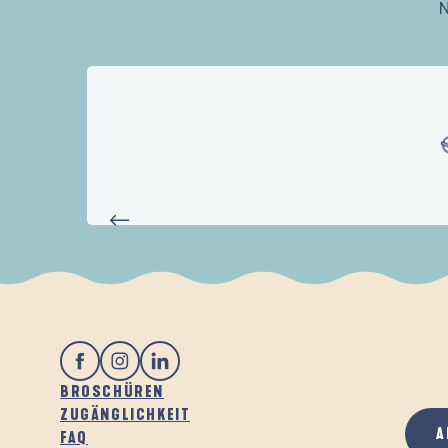
Nektar Beg-Meil
N
Poissonnerie du Leclerc Quai 29
La Cidrerie Maison de Perguet
Poissonnerie CABIOCH & Fils
ERFAH
La Ferme de Guernalay
Les légumes de Mousterlin
BROSCHÜREN
ZUGÄNGLICHKEIT
A
FAQ