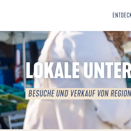
Aller
au
ENTDECK
contenu
principal
LOKALE UNTE
BESUCHE UND VERKAUF VON REGIO