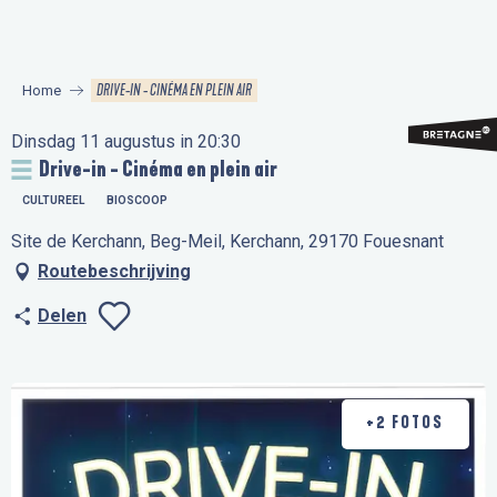
Aller
au
contenu
DRIVE-IN - CINÉMA EN PLEIN AIR
Home
principal
Dinsdag 11 augustus in 20:30
Drive-in - Cinéma en plein air
CULTUREEL
BIOSCOOP
Site de Kerchann, Beg-Meil, Kerchann, 29170 Fouesnant
Routebeschrijving
Delen
Ajouter aux favo
+2 FOTOS