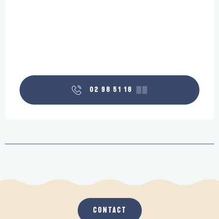
02 98 51 18
▒▒
CONTACT