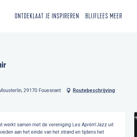
ONTDEK
LAAT JE INSPIREREN
BLIJF
LEES MEER
air
e Mousterlin, 29170 Fouesnant
Routebeschrijving
t werkt samen met de vereniging Les Aprèm'Jazz uit 
eden aan het einde van het strand en tijdens het 