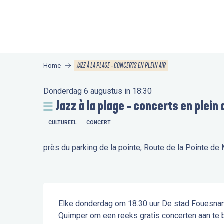
Aller
au
contenu
principal
JAZZ À LA PLAGE - CONCERTS EN PLEIN AIR
Home
Donderdag 6 augustus in 18:30
Jazz à la plage - concerts en plein 
CULTUREEL
CONCERT
près du parking de la pointe, Route de la Pointe d
Beschrijving
Elke donderdag om 18.30 uur De stad Fouesnan
Quimper om een reeks gratis concerten aan te bi