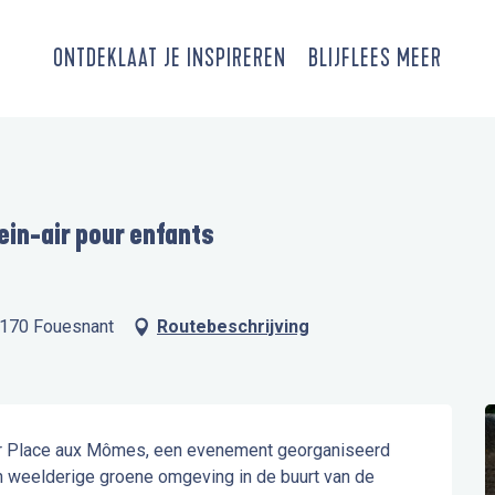
ONTDEK
LAAT JE INSPIREREN
BLIJF
LEES MEER
ein-air pour enfants
9170 Fouesnant
Routebeschrijving
Place aux Mômes, een evenement georganiseerd 
en weelderige groene omgeving in de buurt van de 