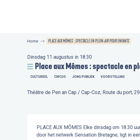
Aller
au
contenu
principal
PLACE AUX MÔMES : SPECTACLE EN PLEIN-AIR POUR ENFANTS
Home
Dinsdag 11 augustus in 18:30
Place aux Mômes : spectacle en pl
CULTUREEL
CIRCUS
JONG PUBLIEK
VOORSTELLING
Théâtre de Pen an Cap / Cap-Coz, Route du port, 2
Beschrijving
PLACE AUX MÔMES Elke dinsdag om 18.30 uur 
door het netwerk Sensation Bretagne, ligt in e