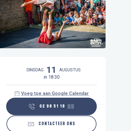
Openingstijden en contactgegeve
11
DINSDAG
AUGUSTUS
in 18:30
Voeg toe aan Google Calendar
02 98 51 18
▒▒
CONTACTEER ONS