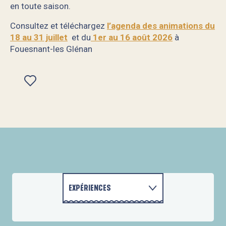
en toute saison.
Consultez et téléchargez
l’agenda des animations
du
18 au 31 juillet
et du
1er au 16 août 2026
à
Fouesnant-les Glénan
Ajouter aux favoris
SALON DU LIVRE L'ASSASSIN HABITE DANS LE 29
Bibliothèque buissonnière
Jazz à la plage - concerts en plein air
Concert Nolwenn Arzel
Run & Pilates Flow
Cirque Magic Show
EXPÉRIENCES
Expo photo "Reflets et l'oeil du photographe"
L'été sportif
BALADES À VÉLO
ACTIVITÉS
Escale des arts : expositions de Bastien Courtay et Joane Ch