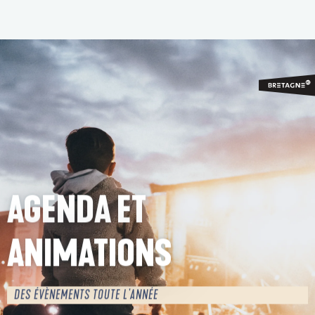
Aller
au
contenu
principal
AGENDA ET
ANIMATIONS
DES ÉVÈNEMENTS TOUTE L'ANNÉE