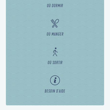
OÙ DORMIR
OÙ MANGER
OÙ SORTIR
BESOIN D'AIDE