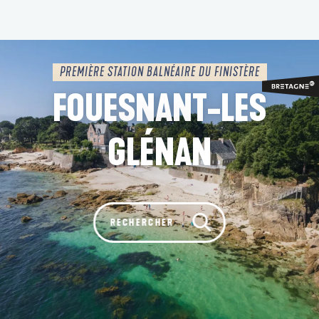
Aller
au
contenu
principal
PREMIÈRE STATION BALNÉAIRE DU FINISTÈRE
FOUESNANT-LES
GLÉNAN
Rechercher
RECHERCHER