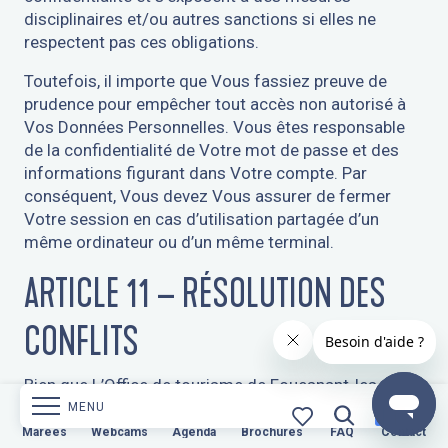
disciplinaires et/ou autres sanctions si elles ne
respectent pas ces obligations.
Toutefois, il importe que Vous fassiez preuve de
prudence pour empêcher tout accès non autorisé à
Vos Données Personnelles. Vous êtes responsable
de la confidentialité de Votre mot de passe et des
informations figurant dans Votre compte. Par
conséquent, Vous devez Vous assurer de fermer
Votre session en cas d’utilisation partagée d’un
même ordinateur ou d’un même terminal.
ARTICLE 11 – RÉSOLUTION DES
CONFLITS
Bien que L’Office de tourisme de Fouesnant-les
Glénan ait pris des mesures raisonnables pour
MENU
protéger les Données Personnelles, aucune
s
Webcams
Marées
Webcams
Agenda
Brochures
Agenda
Brochures
FAQ
Contact
FAQ
Contact
Recherche