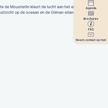
nte de Mousterlin kleurt de lucht aan het eind van
Agenda
Agenda
uitzicht op de oceaan en de Glénan-eilanden.
Brochures
Brochures
FAQ
FAQ
Neem contact op met
Neem contact op met