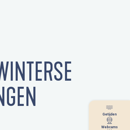
WINTERSE
NGEN
Getijden
Getijden
Webcams
Webcams