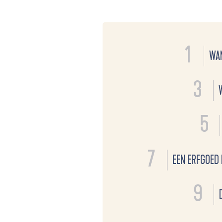
1
WAN
3
5
7
EEN ERFGOED 
9