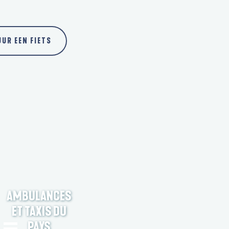
UR EEN FIETS
AMBULANCES
ET TAXIS DU
PAYS