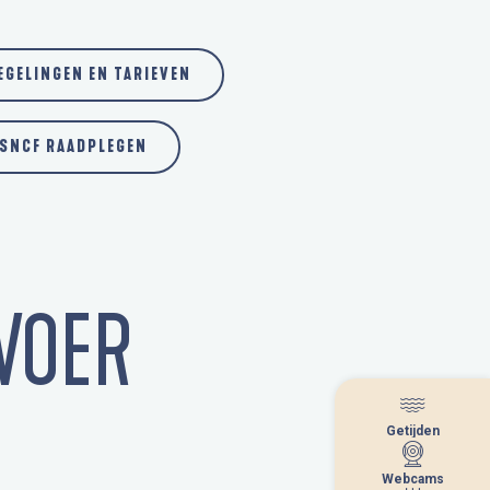
GELINGEN EN TARIEVEN
 SNCF RAADPLEGEN
VOER
Getijden
Getijden
Webcams
Webcams