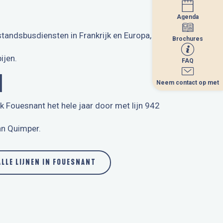
Agenda
Agenda
andsbusdiensten in Frankrijk en Europa,
Brochures
Brochures
ijen.
FAQ
FAQ
N
Neem contact op met
Neem contact op met
 Fouesnant het hele jaar door met lijn 942
an Quimper.
ALLE LIJNEN IN FOUESNANT