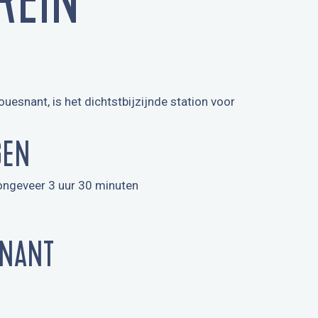
REIN
esnant, is het dichtstbijzijnde station voor
GEN
ongeveer 3 uur 30 minuten
SNANT