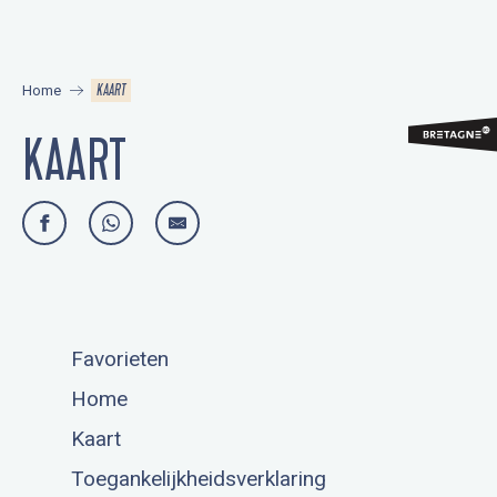
Aller
au
contenu
KAART
Home
principal
KAART
Favorieten
Home
Kaart
Toegankelijkheidsverklaring