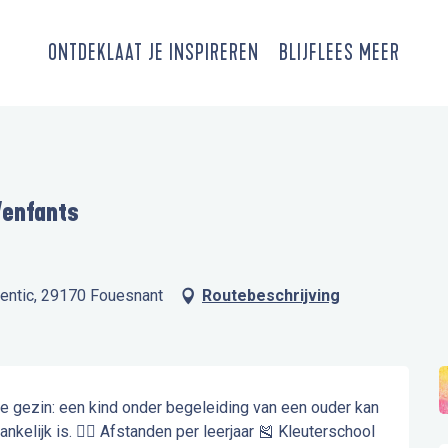
ONTDEK
LAAT JE INSPIREREN
BLIJF
LEES MEER
/enfants
sentic, 29170 Fouesnant
Routebeschrijving
e gezin: een kind onder begeleiding van een ouder kan 
lijk is. 🏃‍♂️ Afstanden per leerjaar 🎽 Kleuterschool 