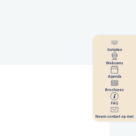
Getijden
Getijden
Webcams
Webcams
Agenda
Agenda
Brochures
Brochures
FAQ
FAQ
Neem contact op met
Neem contact op met