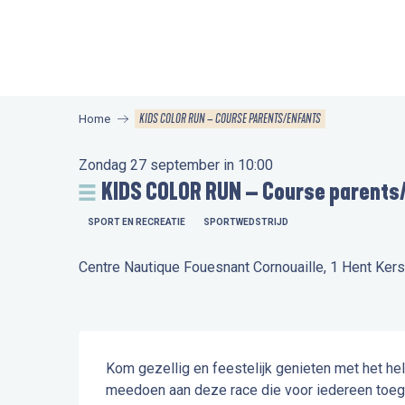
Aller
au
contenu
principal
KIDS COLOR RUN – COURSE PARENTS/ENFANTS
Home
Zondag 27 september in 10:00
KIDS COLOR RUN – Course parents
SPORT EN RECREATIE
SPORTWEDSTRIJD
Centre Nautique Fouesnant Cornouaille, 1 Hent Ker
Beschrijving
Kom gezellig en feestelijk genieten met het hel
meedoen aan deze race die voor iedereen toeganke