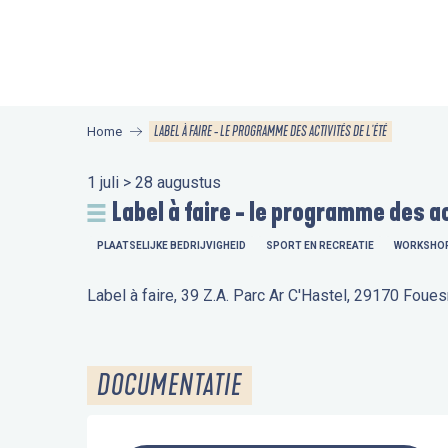
Aller
au
contenu
principal
LABEL À FAIRE - LE PROGRAMME DES ACTIVITÉS DE L'ÉTÉ
Home
1 juli > 28 augustus
Label à faire - le programme des ac
PLAATSELIJKE BEDRIJVIGHEID
SPORT EN RECREATIE
WORKSHO
Label à faire, 39 Z.A. Parc Ar C'Hastel, 29170 Foue
DOCUMENTATIE