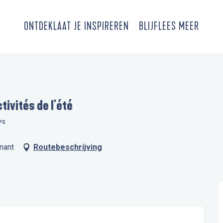
ONTDEK
LAAT JE INSPIREREN
BLIJF
LEES MEER
tivités de l'été
PS
snant
Routebeschrijving