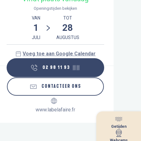
Openingstijden bekijken
VAN
TOT
1
28
JULI
AUGUSTUS
Voeg toe aan Google Calendar
02 98 11 93
▒▒
CONTACTEER ONS
www.labelafaire.fr
Getijden
Getijden
Webcams
Webcams