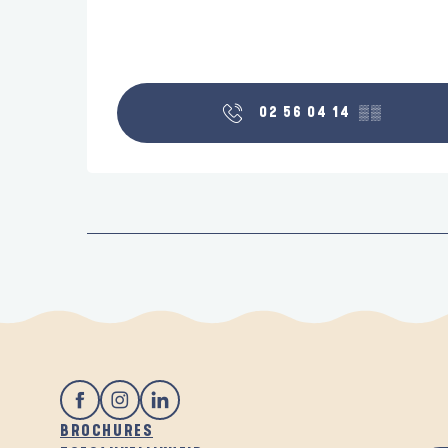
02 56 04 14
▒▒
BROCHURES