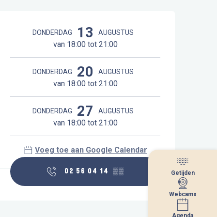
Openingstijden en contactgegeve
13
DONDERDAG
AUGUSTUS
van 18:00 tot 21:00
20
DONDERDAG
AUGUSTUS
van 18:00 tot 21:00
27
DONDERDAG
AUGUSTUS
van 18:00 tot 21:00
Voeg toe aan Google Calendar
02 56 04 14
▒▒
Getijden
Getijden
Webcams
Webcams
Agenda
Agenda