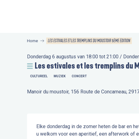
Aller
au
contenu
principal
LES ESTIVALES ET LES TREMPLINS DU MOUSTOIR 5ÈME ÉDITION
Home
Donderdag 6 augustus van 18:00 tot 21:00 / Donderd
Les estivales et les tremplins du 
CULTUREEL
MUZIEK
CONCERT
Manoir du moustoir, 156 Route de Concarneau, 291
Beschrijving
Elke donderdag in de zomer heten de bar en het 
u welkom voor een aperitief, een afterwork of ee