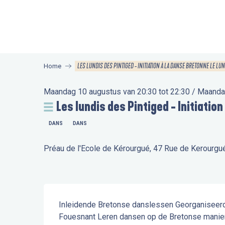
Aller
au
contenu
principal
LES LUNDIS DES PINTIGED - INITIATION À LA DANSE BRETONNE LE LUN
Home
Maandag 10 augustus van 20:30 tot 22:30 / Maanda
Les lundis des Pintiged - Initiation
DANS
DANS
Préau de l'Ecole de Kérourgué, 47 Rue de Kerourg
Beschrijving
Inleidende Bretonse danslessen Georganiseerd d
Fouesnant Leren dansen op de Bretonse manier?