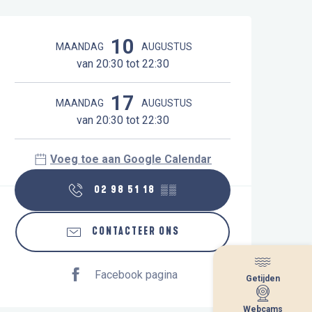
Openingstijden en contactgegeve
10
MAANDAG
AUGUSTUS
van 20:30 tot 22:30
17
MAANDAG
AUGUSTUS
van 20:30 tot 22:30
Voeg toe aan Google Calendar
02 98 51 18
▒▒
CONTACTEER ONS
Facebook pagina
Getijden
Getijden
Webcams
Webcams