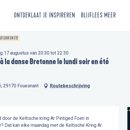
ONTDEK
LAAT JE INSPIREREN
BLIJF
LEES MEER
DI SOIR EN ÉTÉ
g 17 augustus van 20:30 tot 22:30
 à la danse Bretonne le lundi soir en été
ué, 29170 Fouesnant
Routebeschrijving
oor de Keltische kring Ar Pintiged Foen in 
 Dat kan elke maandag met de Keltische Kring Ar 