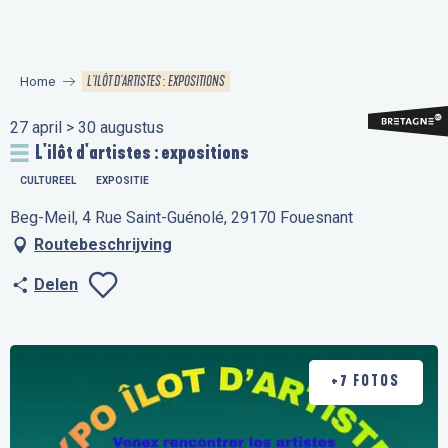
Aller
au
contenu
L'ILÔT D'ARTISTES : EXPOSITIONS
Home
principal
27 april > 30 augustus
L'ilôt d'artistes : expositions
CULTUREEL
EXPOSITIE
Beg-Meil, 4 Rue Saint-Guénolé, 29170 Fouesnant
Routebeschrijving
Delen
Ajouter aux favo
+7 FOTOS