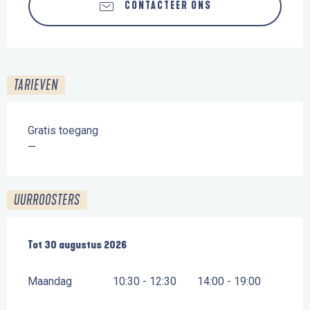
CONTACTEER ONS
TARIEVEN
Gratis toegang
—
UURROOSTERS
Vanaf
Tot
30 augustus 2026
27 april 2026
tot
30 augustus 2026
Maandag
10:30 - 12:30
14:00 - 19:00