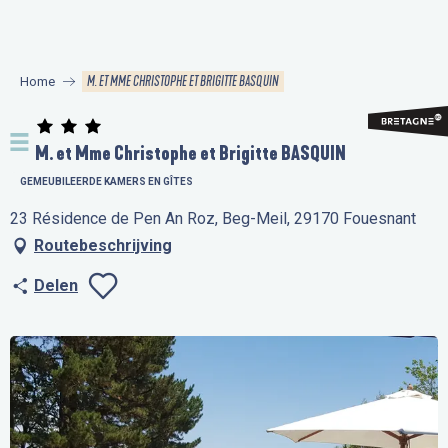
Aller
au
contenu
M. ET MME CHRISTOPHE ET BRIGITTE BASQUIN
Home
principal
M. et Mme Christophe et Brigitte BASQUIN
GEMEUBILEERDE KAMERS EN GÎTES
23 Résidence de Pen An Roz, Beg-Meil, 29170 Fouesnant
Routebeschrijving
Delen
Ajouter aux favo