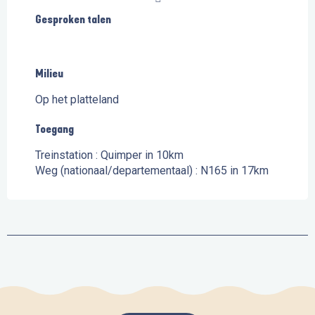
Gesproken talen
Gesproken talen
Milieu
Milieu
Op het platteland
Toegang
Toegang
Treinstation : Quimper in 10km
Weg (nationaal/departementaal) : N165 in 17km