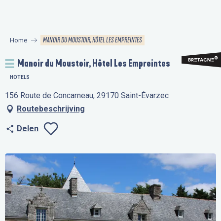
Aller
au
contenu
MANOIR DU MOUSTOIR, HÔTEL LES EMPREINTES
Home
principal
Manoir du Moustoir, Hôtel Les Empreintes
HOTELS
156 Route de Concarneau, 29170 Saint-Évarzec
Routebeschrijving
Delen
Ajouter aux favo