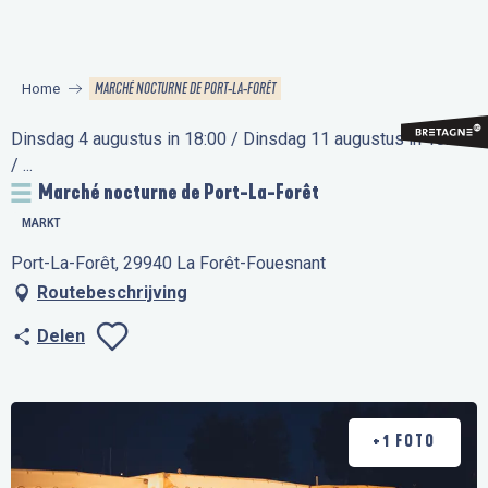
Aller
au
contenu
MARCHÉ NOCTURNE DE PORT-LA-FORÊT
Home
principal
Dinsdag 4 augustus in 18:00 / Dinsdag 11 augustus in 18:00
/ ...
Marché nocturne de Port-La-Forêt
MARKT
Port-La-Forêt, 29940 La Forêt-Fouesnant
Routebeschrijving
Delen
Ajouter aux favo
+1 FOTO