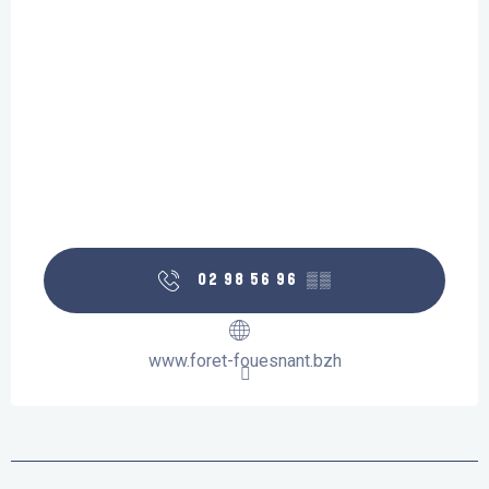
02 98 56 96
▒▒
www.foret-fouesnant.bzh