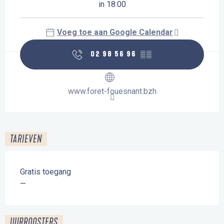
in 18:00
Voeg toe aan Google Calendar
02 98 56 96
▒▒
www.foret-fouesnant.bzh
TARIEVEN
Gratis toegang
—
UURROOSTERS