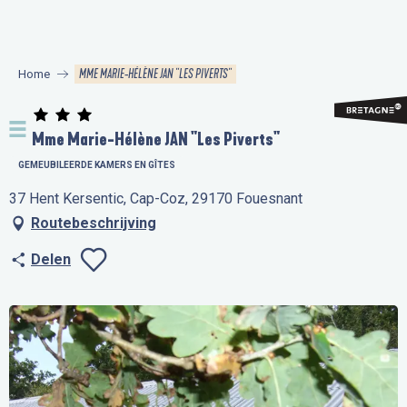
Aller
au
contenu
MME MARIE-HÉLÈNE JAN "LES PIVERTS"
Home
principal
Mme Marie-Hélène JAN "Les Piverts"
GEMEUBILEERDE KAMERS EN GÎTES
37 Hent Kersentic, Cap-Coz, 29170 Fouesnant
Routebeschrijving
Delen
Ajouter aux favo