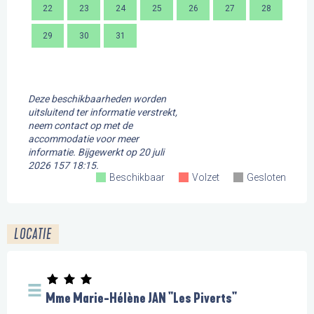
22
23
24
25
26
27
28
16
29
30
31
23
30
Deze beschikbaarheden worden
uitsluitend ter informatie verstrekt,
neem contact op met de
accommodatie voor meer
informatie.
Bijgewerkt op
20 juli
2026 157 18:15.
Beschikbaar
Volzet
Gesloten
LOCATIE
Mme Marie-Hélène JAN "Les Piverts"