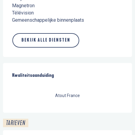
Magnetron
Télévision
Gemeenschappelijke binnenplaats
BEKIJK ALLE DIENSTEN
Dienstverlening
Kwaliteitsaanduiding
Kwaliteitsaanduiding
Atout France
TARIEVEN