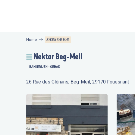
Aller
au
contenu
principal
NEKTAR BEG-MEIL
Home
Nektar Beg-Meil
BAKKERIJEN - GEBAK
26 Rue des Glénans, Beg-Meil, 29170 Fouesnant