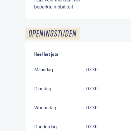
beperkte mobiliteit
OPENINGSTIJDEN
Heel het jaar
Heel het jaar
Maandag
07:30
Dinsdag
07:30
Woensdag
07:30
Donderdag
07:30