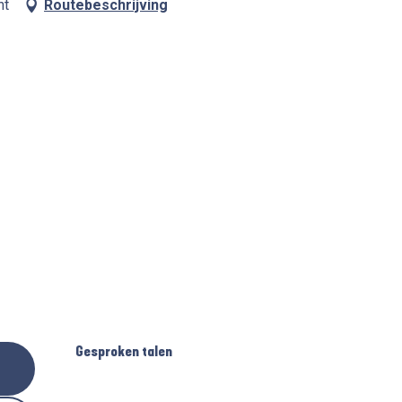
nt
Routebeschrijving
Gesproken talen
Gesproken talen