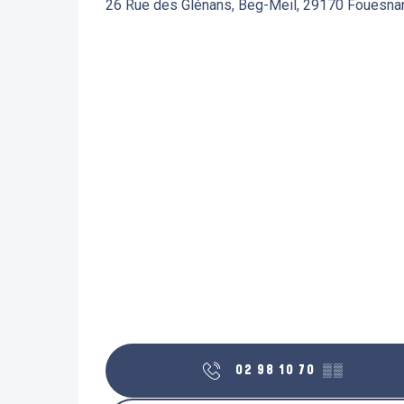
26 Rue des Glénans, Beg-Meil, 29170 Fouesna
02 98 10 70
▒▒