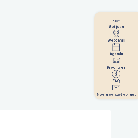
Getijden
Getijden
Webcams
Webcams
Agenda
Agenda
Brochures
Brochures
FAQ
FAQ
Neem contact op met
Neem contact op met