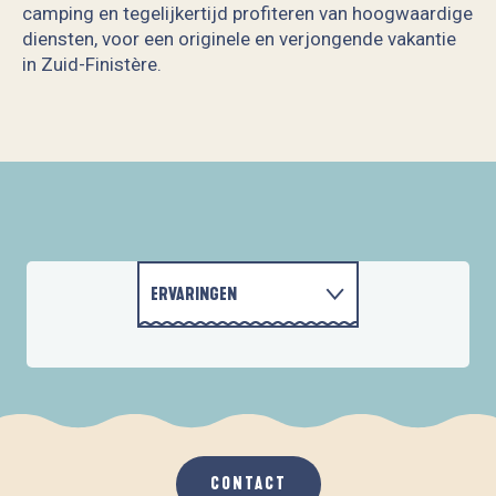
camping en tegelijkertijd profiteren van hoogwaardige
diensten, voor een originele en verjongende vakantie
in Zuid-Finistère.
Les Villas Riviera
ERVARINGEN
HOE KOM IK IN LES GLÉNAN?
ACTIVITEITEN
ACCOMMODATIE
CONTACT
GASTRONOMIE