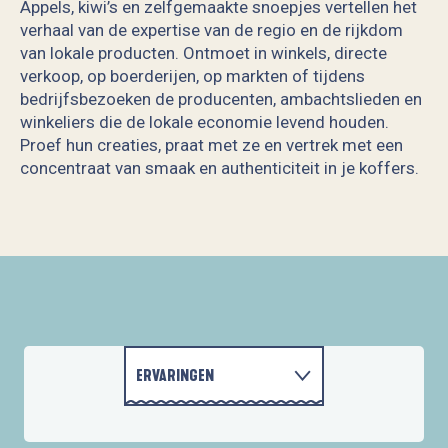
Appels, kiwi’s en zelfgemaakte snoepjes vertellen het
verhaal van de expertise van de regio en de rijkdom
van lokale producten. Ontmoet in winkels, directe
verkoop, op boerderijen, op markten of tijdens
bedrijfsbezoeken de producenten, ambachtslieden en
winkeliers die de lokale economie levend houden.
Proef hun creaties, praat met ze en vertrek met een
concentraat van smaak en authenticiteit in je koffers.
La Cidrerie Maison de Perguet
Nektar Beg-Meil
Aux Viviers de Penfoulic
La Ferme de Guernalay
Les Savons de Juliette
Krampouz
ERVARINGEN
Les légumes de Mousterlin
Cidrerie Manoir du Kinkiz
LAAT JE INSPIREREN
ACTIVITEITEN
Cidrerie de Ménez Brug