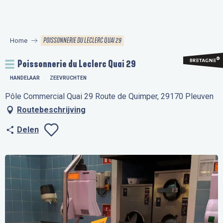
Aller
au
contenu
POISSONNERIE DU LECLERC QUAI 29
Home
principal
Poissonnerie du Leclerc Quai 29
HANDELAAR
ZEEVRUCHTEN
Pôle Commercial Quai 29 Route de Quimper, 29170 Pleuven
Routebeschrijving
Delen
Ajouter aux favo