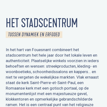
3
DE KAPELLEN
HET STADSCENTRUM
4
MARITIEM ERFGOED
TUSSEN DYNAMIEK EN ERFGOED
5
DE APPEL
In het hart van Fouesnant combineert het
stadscentrum het hele jaar door het lokale leven en
6
authenticiteit. Plaatselijke winkels voorzien in ieders
DE KELTISCHE CIRKEL
behoeften en wensen: streekproducten, kleding- en
woonboetieks, schoonheidssalons en kappers… en
niet te vergeten de wekelijkse markten. Vlak ernaast
staat de kerk Saint-Pierre-et-Saint-Paul, een
Romaanse kerk met een gotisch portaal, op de
monumentenlijst met een majestueuze gevel,
klokkentoren en opmerkelijke gebrandschilderde
ramen. Het is een centraal punt van het religieuze