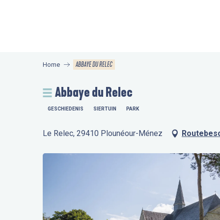
Aller
au
contenu
principal
ABBAYE DU RELEC
Home
Abbaye du Relec
GESCHIEDENIS
SIERTUIN
PARK
Le Relec, 29410 Plounéour-Ménez
Routebesc