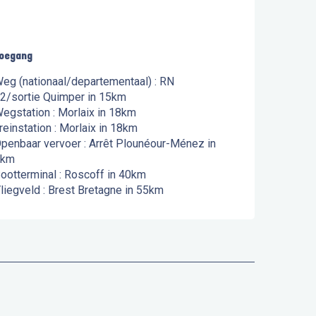
oegang
oegang
eg (nationaal/departementaal) : RN
2/sortie Quimper in 15km
egstation : Morlaix in 18km
reinstation : Morlaix in 18km
penbaar vervoer : Arrêt Plounéour-Ménez in
4km
ootterminal : Roscoff in 40km
liegveld : Brest Bretagne in 55km