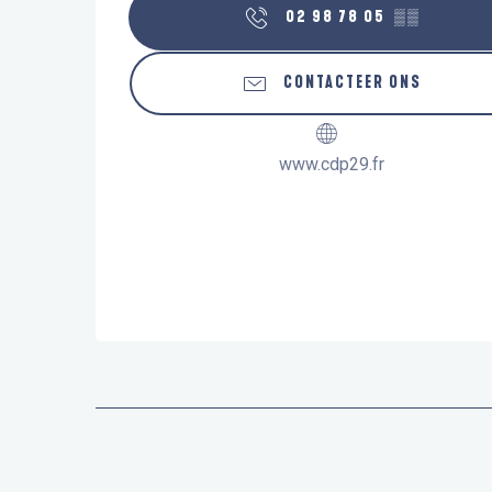
02 98 78 05
▒▒
CONTACTEER ONS
www.cdp29.fr