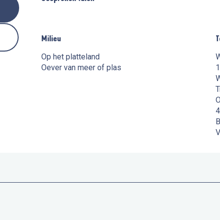
Milieu
Milieu
T
T
Op het platteland
W
Oever van meer of plas
1
W
T
O
B
V