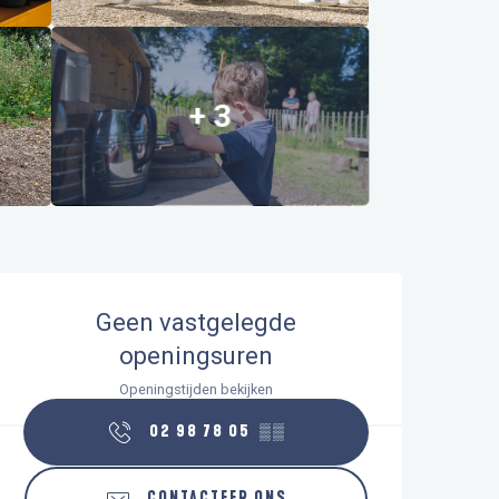
+ 3
Openingstijden en contactgegeve
Geen vastgelegde
openingsuren
Openingstijden bekijken
02 98 78 05
▒▒
CONTACTEER ONS