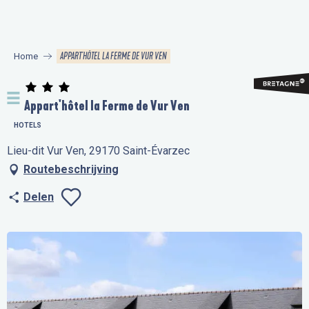
Aller
au
contenu
APPART'HÔTEL LA FERME DE VUR VEN
Home
principal
Appart'hôtel la Ferme de Vur Ven
HOTELS
Lieu-dit Vur Ven, 29170 Saint-Évarzec
Routebeschrijving
Delen
Ajouter aux favo