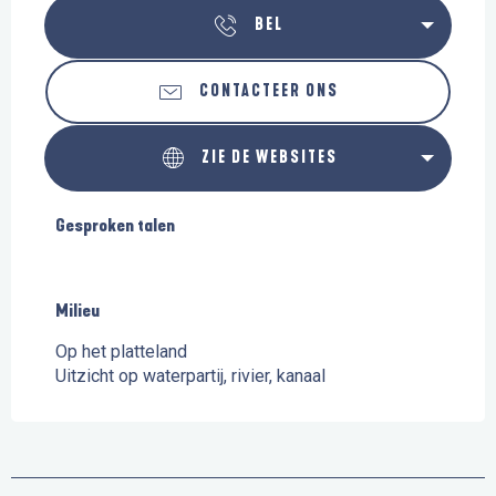
BEL
CONTACTEER ONS
ZIE DE WEBSITES
Gesproken talen
Gesproken talen
Milieu
Milieu
Op het platteland
Uitzicht op waterpartij, rivier, kanaal