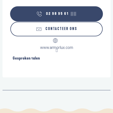
02 98 95 61
▒▒
CONTACTEER ONS
www.armorlux.com
Gesproken talen
Gesproken talen