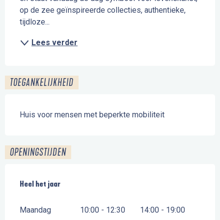
op de zee geïnspireerde collecties, authentieke, 
tijdloze...
Lees verder
TOEGANKELIJKHEID
Huis voor mensen met beperkte mobiliteit
OPENINGSTIJDEN
Heel het jaar
Heel het jaar
Maandag
10:00 - 12:30
14:00 - 19:00