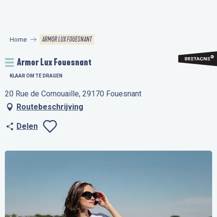
Aller
au
contenu
ARMOR LUX FOUESNANT
Home
principal
Armor Lux Fouesnant
KLAAR OM TE DRAGEN
20 Rue de Cornouaille, 29170 Fouesnant
Routebeschrijving
Delen
Ajouter aux favo