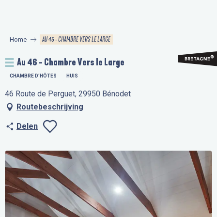
Aller
au
contenu
AU 46 - CHAMBRE VERS LE LARGE
Home
principal
Au 46 - Chambre Vers le Large
CHAMBRE D'HÔTES
HUIS
46 Route de Perguet, 29950 Bénodet
Routebeschrijving
Delen
Ajouter aux favo