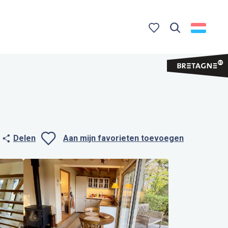
Zoek op
Voir les favoris
Delen
Aan mijn favorieten toevoegen
Ajouter aux favo