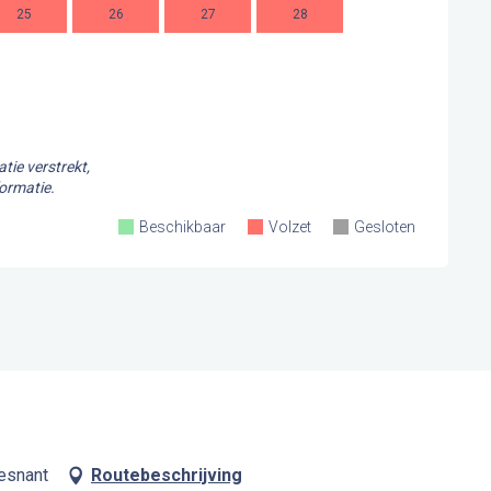
25
26
27
28
16
1
23
2
30
tie verstrekt,
ormatie.
Beschikbaar
Volzet
Gesloten
esnant
Routebeschrijving