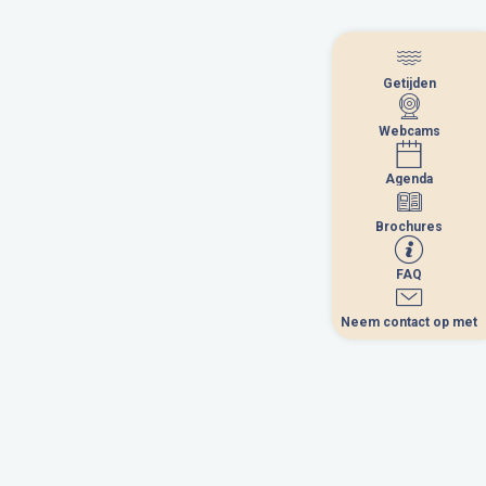
Getijden
Getijden
Webcams
Webcams
Agenda
Agenda
Brochures
Brochures
September 2026
FAQ
FAQ
Neem contact op met
Neem contact op met
a
me
je
ve
sa
di
1
3
4
5
6
7
8
0
11
12
13
14
15