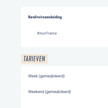
Dienstverlening
Kwaliteitsaanduiding
Kwaliteitsaanduiding
Atout France
TARIEVEN
Week (gemeubileerd)
Weekend (gemeubileerd)