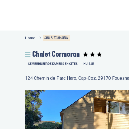
Aller
au
contenu
principal
CHALET CORMORAN
Home
Chalet Cormoran
GEMEUBILEERDE KAMERS EN GÎTES
HUISJE
124 Chemin de Parc Haro, Cap-Coz, 29170 Fouesna