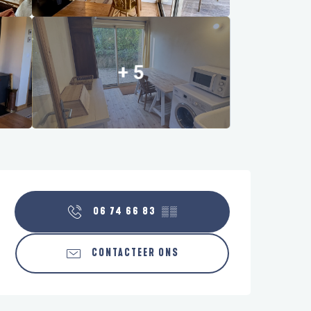
+ 5
Openingstijden en contactgegeve
06 74 66 83
▒▒
CONTACTEER ONS