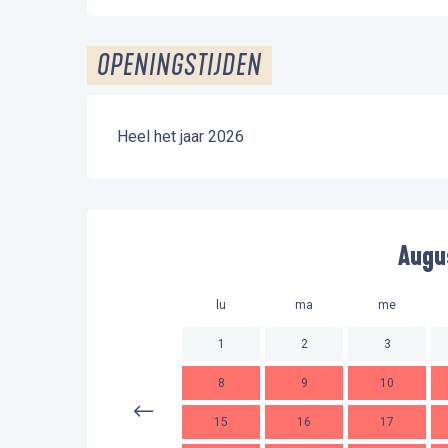
OPENINGSTIJDEN
Heel het jaar 2026
Augu
lu
ma
me
1
2
3
8
9
10
15
16
17