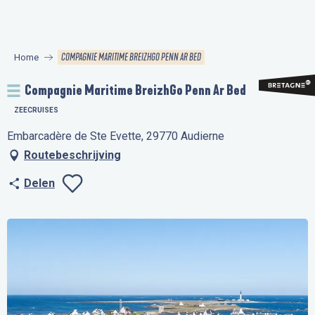
Aller
au
contenu
COMPAGNIE MARITIME BREIZHGO PENN AR BED
Home
principal
Compagnie Maritime BreizhGo Penn Ar Bed
ZEECRUISES
Embarcadère de Ste Evette, 29770 Audierne
Routebeschrijving
Delen
Ajouter aux favo