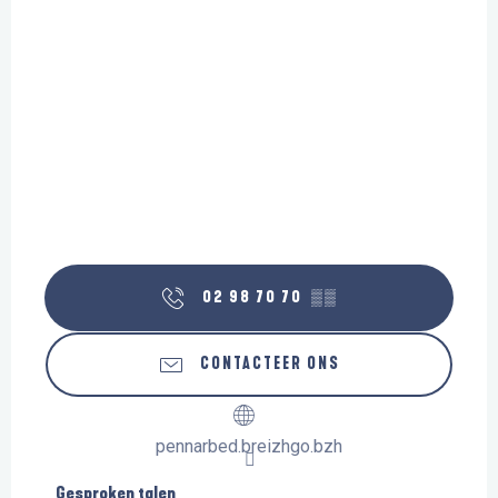
02 98 70 70
▒▒
CONTACTEER ONS
pennarbed.breizhgo.bzh
Gesproken talen
Gesproken talen