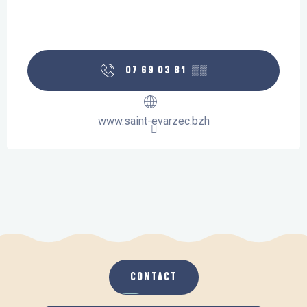
07 69 03 81
▒▒
www.saint-evarzec.bzh
CONTACT