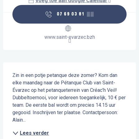
Voeg toe aan Google Calendar
07 69 03 81
▒▒
www.saint-evarzec.bzh
Beschrijving
Zin in een potje petanque deze zomer? Kom dan 
elke maandag naar de Pétanque Club van Saint-
Évarzec op het petanqueterrein van Créac’h Veil! 
Dubbeltoernooi, voor iedereen toegankelijk, 10 € per 
team. De eerste bal wordt om precies 14.15 uur 
gegooid. Inschrijven ter plaatse. Contactpersoon: 
Alain...
Lees verder