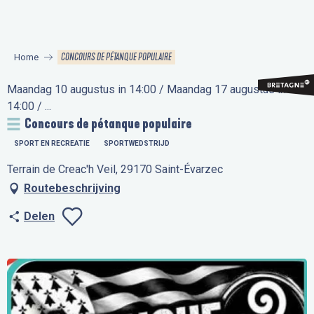
Aller
au
contenu
CONCOURS DE PÉTANQUE POPULAIRE
Home
principal
Maandag 10 augustus in 14:00 / Maandag 17 augustus in
14:00 / ...
Concours de pétanque populaire
SPORT EN RECREATIE
SPORTWEDSTRIJD
Terrain de Creac'h Veil, 29170 Saint-Évarzec
Routebeschrijving
Delen
Ajouter aux favo