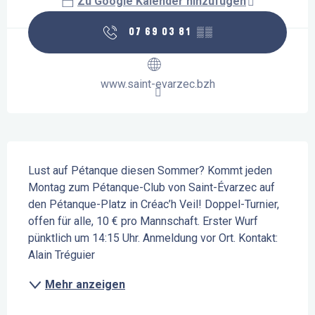
Zu Google Kalender hinzufügen
07 69 03 81
▒▒
www.saint-evarzec.bzh
Beschreibung
Lust auf Pétanque diesen Sommer? Kommt jeden 
Montag zum Pétanque-Club von Saint-Évarzec auf 
den Pétanque-Platz in Créac’h Veil! Doppel-Turnier, 
offen für alle, 10 € pro Mannschaft. Erster Wurf 
pünktlich um 14:15 Uhr. Anmeldung vor Ort. Kontakt: 
Alain Tréguier
Mehr anzeigen