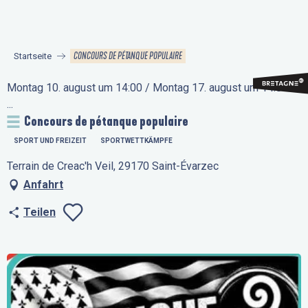
Aller
au
contenu
CONCOURS DE PÉTANQUE POPULAIRE
Startseite
principal
Montag 10. august um 14:00 / Montag 17. august um 14:00 /
...
Concours de pétanque populaire
SPORT UND FREIZEIT
SPORTWETTKÄMPFE
Terrain de Creac'h Veil, 29170 Saint-Évarzec
Anfahrt
Teilen
Ajouter aux favo