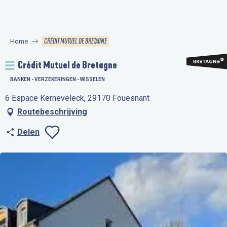
Aller
au
contenu
CRÉDIT MUTUEL DE BRETAGNE
Home
principal
Crédit Mutuel de Bretagne
BANKEN - VERZEKERINGEN - WISSELEN
6 Espace Kerneveleck, 29170 Fouesnant
Routebeschrijving
Delen
Ajouter aux favo