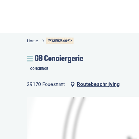
Aller
au
contenu
principal
GB CONCIERGERIE
Home
GB Conciergerie
CONCIËRGE
29170 Fouesnant
Routebeschrijving