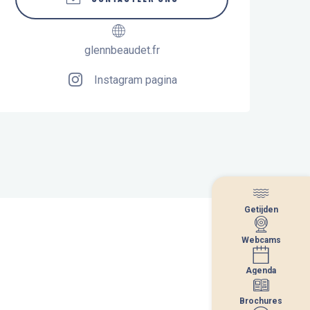
glennbeaudet.fr
Instagram pagina
Getijden
Getijden
Webcams
Webcams
Agenda
Agenda
Brochures
Brochures