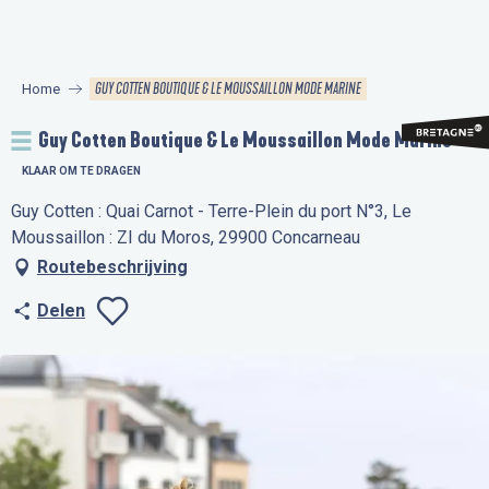
Aller
au
contenu
GUY COTTEN BOUTIQUE & LE MOUSSAILLON MODE MARINE
Home
principal
Guy Cotten Boutique & Le Moussaillon Mode Marine
KLAAR OM TE DRAGEN
Guy Cotten : Quai Carnot - Terre-Plein du port N°3, Le
Moussaillon : ZI du Moros, 29900 Concarneau
Routebeschrijving
Delen
Ajouter aux favo