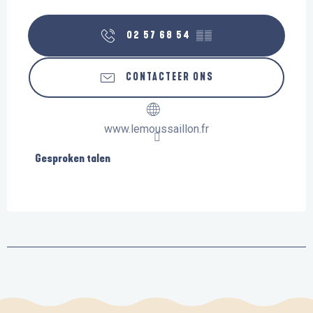
02 57 68 54
▒▒
CONTACTEER ONS
www.lemoussaillon.fr
Gesproken talen
Gesproken talen