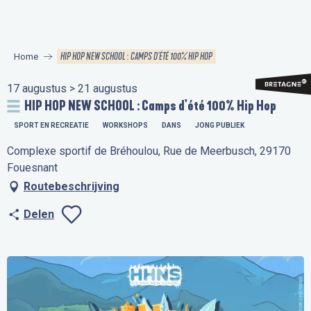
Aller
au
contenu
HIP HOP NEW SCHOOL : CAMPS D'ÉTÉ 100% HIP HOP
Home
principal
17 augustus > 21 augustus
HIP HOP NEW SCHOOL : Camps d'été 100% Hip Hop
SPORT EN RECREATIE
WORKSHOPS
DANS
JONG PUBLIEK
Complexe sportif de Bréhoulou, Rue de Meerbusch, 29170
Fouesnant
Routebeschrijving
Delen
Ajouter aux favo