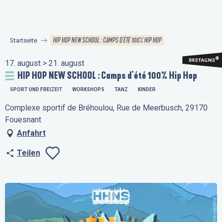
Aller
au
contenu
HIP HOP NEW SCHOOL : CAMPS D'ÉTÉ 100% HIP HOP
Startseite
principal
17. august > 21. august
HIP HOP NEW SCHOOL : Camps d'été 100% Hip Hop
SPORT UND FREIZEIT
WORKSHOPS
TANZ
KINDER
Complexe sportif de Bréhoulou, Rue de Meerbusch, 29170
Fouesnant
Anfahrt
Teilen
Ajouter aux favo