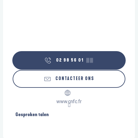
02 98 56 01
▒▒
CONTACTEER ONS
www.cnfc.fr
Gesproken talen
Gesproken talen