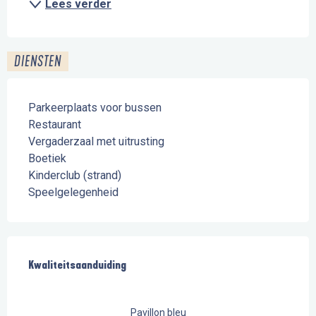
Lees verder
DIENSTEN
Parkeerplaats voor bussen
Restaurant
Vergaderzaal met uitrusting
Boetiek
Kinderclub (strand)
Speelgelegenheid
Dienstverlening
Kwaliteitsaanduiding
Kwaliteitsaanduiding
Pavillon bleu