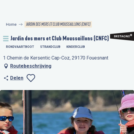
Aller
au
contenu
JARDIN DES MERS ET CLUB MOUSSAILLONS (CNFC)
Home
principal
Jardin des mers et Club Moussaillons (CNFC)
RONDVAARTBOOT
STRANDCLUB
KINDERCLUB
1 Chemin de Kersentic Cap-Coz, 29170 Fouesnant
Routebeschrijving
Delen
Ajouter aux favo