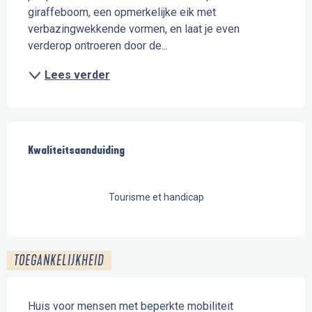
giraffeboom, een opmerkelijke eik met 
verbazingwekkende vormen, en laat je even 
verderop ontroeren door de...
Lees verder
Dienstverlening
Kwaliteitsaanduiding
Kwaliteitsaanduiding
Tourisme et handicap
TOEGANKELIJKHEID
Huis voor mensen met beperkte mobiliteit