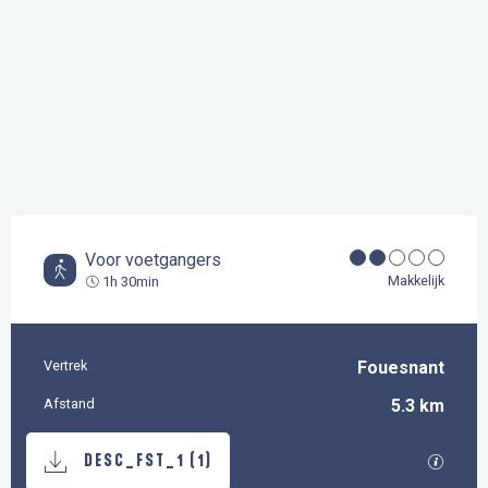
Voor voetgangers
Makkelijk
1h 30min
Vertrek
Fouesnant
Praktische informatie
Afstand
5.3 km
Documentatie
Met GP
DESC_FST_1 (1)