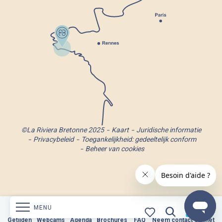
©La Riviera Bretonne 2025
Kaart
Juridische informatie
Privacybeleid
Toegankelijkheid: gedeeltelijk conform
Beheer van cookies
MENU
Webcams
Getijden
Webcams
Agenda
Brochures
Agenda
Neem contact op met
Brochures
FAQ
FAQ
Neem contact op met