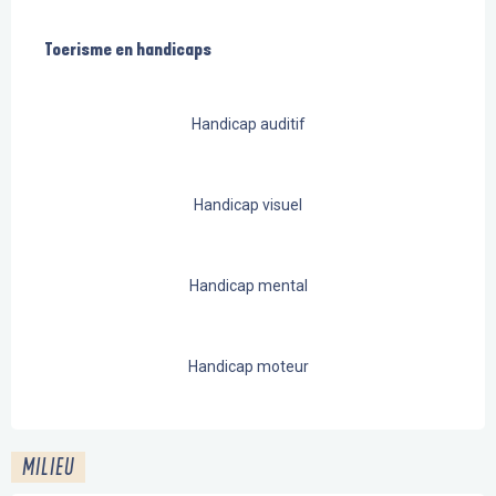
Toerisme en handicaps
Toerisme en handicaps
Handicap auditif
Handicap visuel
Handicap mental
Handicap moteur
MILIEU