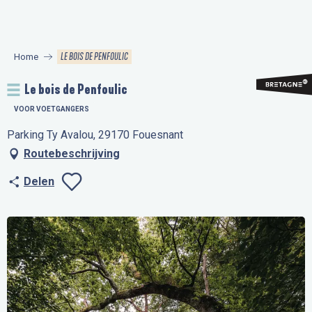
Aller
au
contenu
LE BOIS DE PENFOULIC
Home
principal
Le bois de Penfoulic
VOOR VOETGANGERS
Parking Ty Avalou, 29170 Fouesnant
Routebeschrijving
Delen
Ajouter aux favo