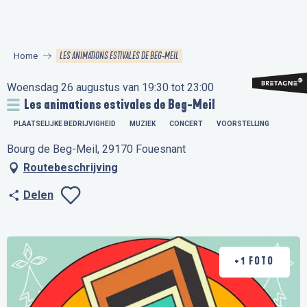
Aller
au
contenu
LES ANIMATIONS ESTIVALES DE BEG-MEIL
Home
principal
Woensdag 26 augustus van 19:30 tot 23:00
Les animations estivales de Beg-Meil
PLAATSELIJKE BEDRIJVIGHEID
MUZIEK
CONCERT
VOORSTELLING
Bourg de Beg-Meil, 29170 Fouesnant
Routebeschrijving
Delen
Ajouter aux favo
+1 FOTO