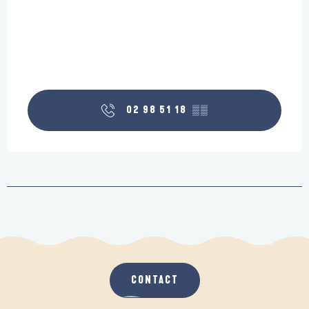
02 98 51 18
▒▒
CONTACT