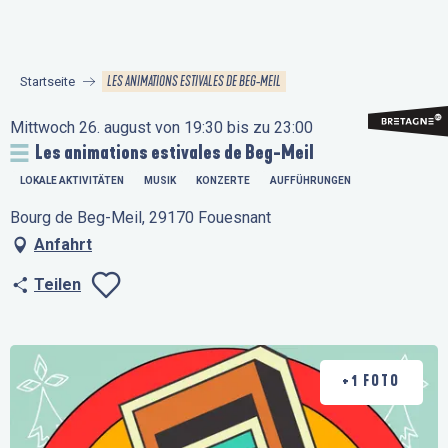
Aller
au
contenu
LES ANIMATIONS ESTIVALES DE BEG-MEIL
Startseite
principal
Mittwoch 26. august von 19:30 bis zu 23:00
Les animations estivales de Beg-Meil
LOKALE AKTIVITÄTEN
MUSIK
KONZERTE
AUFFÜHRUNGEN
Bourg de Beg-Meil, 29170 Fouesnant
Anfahrt
Teilen
Ajouter aux favo
+1 FOTO