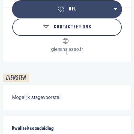
BEL
CONTACTEER ONS
glenans.asso.fr
DIENSTEN
Mogelijk stagevoorstel
Dienstverlening
Kwaliteitsaanduiding
Kwaliteitsaanduiding