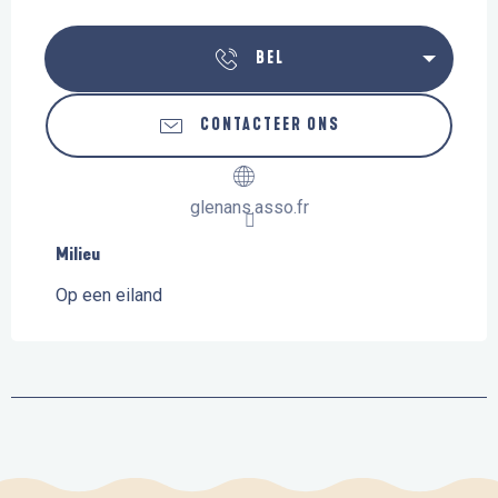
BEL
CONTACTEER ONS
glenans.asso.fr
Milieu
Milieu
Op een eiland