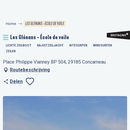
Aller
au
contenu
LES GLÉNANS - ÉCOLE DE VOILE
Home
principal
Les Glénans - École de voile
LICHTE ZEILBOOT
KAJUITZEILJACHT
KITESURFEN
WINDSURFEN
ZEILEN
Place Philippe Vianney BP 504, 29185 Concarneau
Routebeschrijving
Delen
Ajouter aux favo