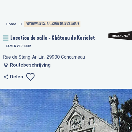
Aller
au
contenu
LOCATION DE SALLE - CHÂTEAU DE KERIOLET
Home
principal
Location de salle - Château de Keriolet
KAMER VERHUUR
Rue de Stang-Ar-Lin, 29900 Concarneau
Routebeschrijving
Delen
Ajouter aux favo