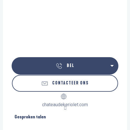
BEL
CONTACTEER ONS
chateaudekeriolet.com
Gesproken talen
Gesproken talen