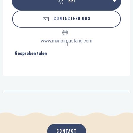
BEL
CONTACTEER ONS
www.manoirdustang.com
Gesproken talen
Gesproken talen
CONTACT