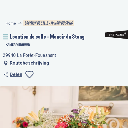
Aller
au
contenu
LOCATION DE SALLE - MANOIR DU STANG
Home
principal
Location de salle - Manoir du Stang
KAMER VERHUUR
29940 La Forêt-Fouesnant
Routebeschrijving
Delen
Ajouter aux favo