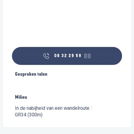
06 32 29 59
▒▒
Gesproken talen
Gesproken talen
Milieu
Milieu
In de nabijheid van een wandelroute :
GR34
(300m)