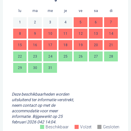
lu
ma
me
je
ve
sa
di
lu
1
2
3
4
5
6
7
8
9
10
11
12
13
14
2
15
16
17
18
19
20
21
9
22
23
24
25
26
27
28
16
29
30
31
23
30
Deze beschikbaarheden worden
uitsluitend ter informatie verstrekt,
neem contact op met de
accommodatie voor meer
informatie.
Bijgewerkt op
25
februari 2026 042 14:04.
Beschikbaar
Volzet
Gesloten