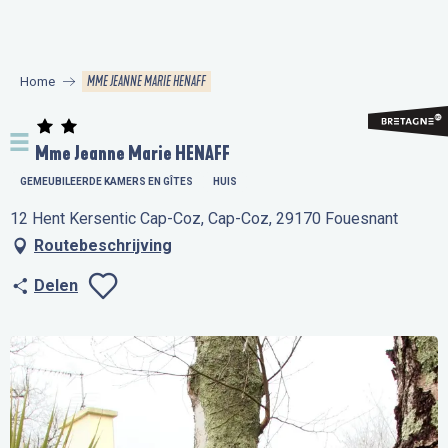
Aller
au
contenu
MME JEANNE MARIE HENAFF
Home
principal
Mme Jeanne Marie HENAFF
GEMEUBILEERDE KAMERS EN GÎTES
HUIS
12 Hent Kersentic Cap-Coz, Cap-Coz, 29170 Fouesnant
Routebeschrijving
Delen
Ajouter aux favo