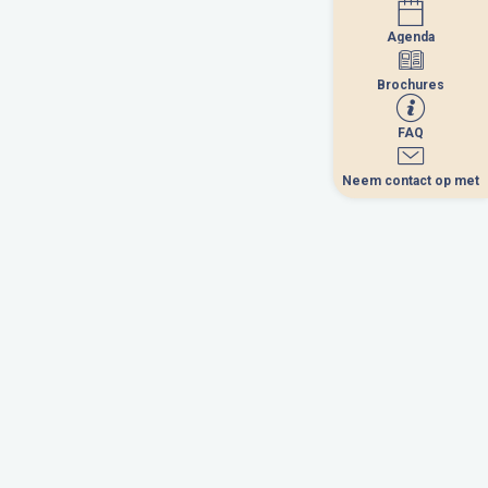
Agenda
Agenda
Brochures
Brochures
FAQ
FAQ
Neem contact op met
Neem contact op met
September 2026
a
me
je
ve
sa
di
1
3
4
5
6
7
8
0
11
12
13
14
15
7
18
19
20
21
22