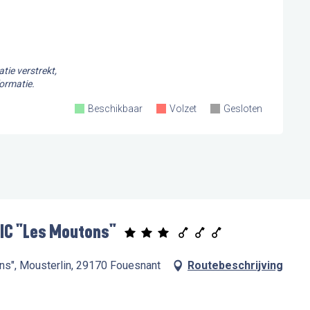
23
2
30
tie verstrekt,
ormatie.
Beschikbaar
Volzet
Gesloten
IC "Les Moutons"
ons", Mousterlin, 29170 Fouesnant
Routebeschrijving