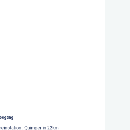
oegang
oegang
reinstation : Quimper in 22km