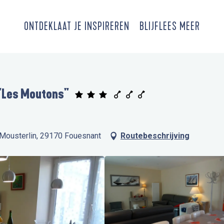
ONTDEK
LAAT JE INSPIREREN
BLIJF
LEES MEER
"Les Moutons"
 Mousterlin, 29170 Fouesnant
Routebeschrijving