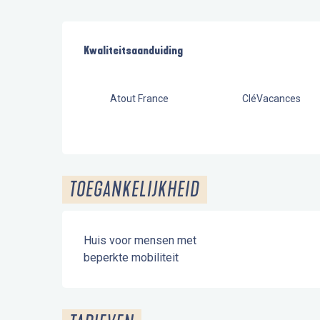
Dienstverlening
Kwaliteitsaanduiding
Kwaliteitsaanduiding
Atout France
CléVacances
TOEGANKELIJKHEID
Huis voor mensen met
beperkte mobiliteit