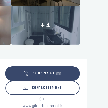
+ 4
Openingstijden en contactgegeve
06 80 32 41
▒▒
CONTACTEER ONS
www.gites-fouesnant.fr