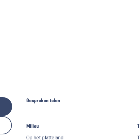
Gesproken talen
Gesproken talen
Milieu
Milieu
T
T
Op het platteland
T