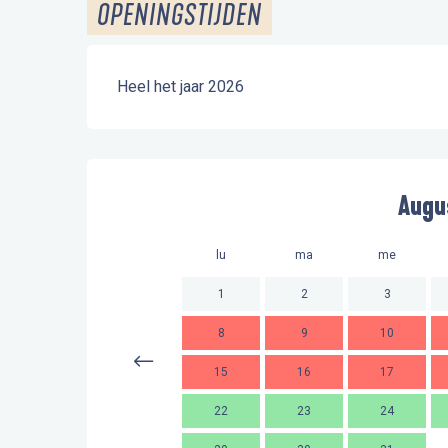
OPENINGSTIJDEN
Heel het jaar 2026
Augu
lu
ma
me
1
2
3
8
9
10
15
16
17
22
23
24