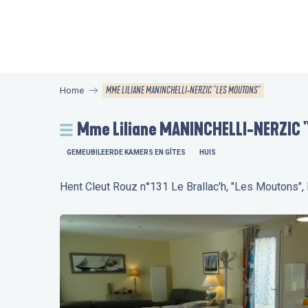
Aller
au
contenu
principal
MME LILIANE MANINCHELLI-NERZIC "LES MOUTONS"
Home
Mme Liliane MANINCHELLI-NERZIC 
GEMEUBILEERDE KAMERS EN GÎTES
HUIS
Hent Cleut Rouz n°131 Le Brallac'h, "Les Moutons",