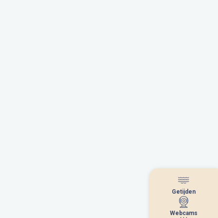
Getijden
Getijden
Webcams
Webcams