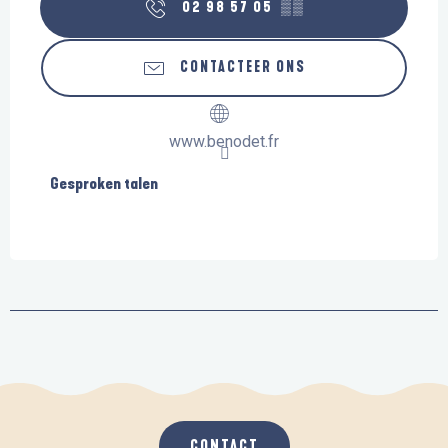
02 98 57 05
▒▒
CONTACTEER ONS
www.benodet.fr
Gesproken talen
Gesproken talen
CONTACT