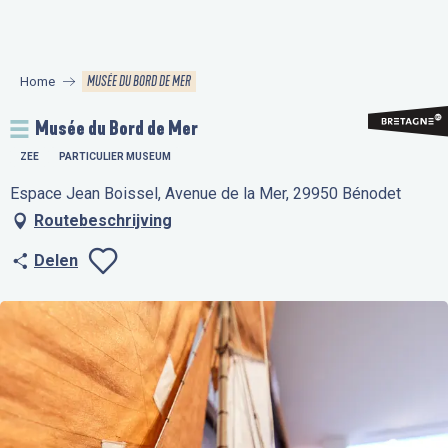
Aller
au
contenu
MUSÉE DU BORD DE MER
Home
principal
Musée du Bord de Mer
ZEE
PARTICULIER MUSEUM
Espace Jean Boissel, Avenue de la Mer, 29950 Bénodet
Routebeschrijving
Delen
Ajouter aux favo