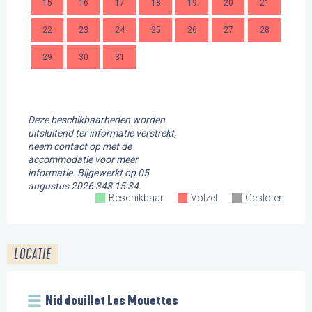
15
16
17
18
19
20
21
9
22
23
24
25
26
27
28
16
29
30
31
23
30
Deze beschikbaarheden worden
uitsluitend ter informatie verstrekt,
neem contact op met de
accommodatie voor meer
informatie.
Bijgewerkt op
05
augustus 2026 348 15:34.
Beschikbaar
Volzet
Gesloten
LOCATIE
Nid douillet Les Mouettes