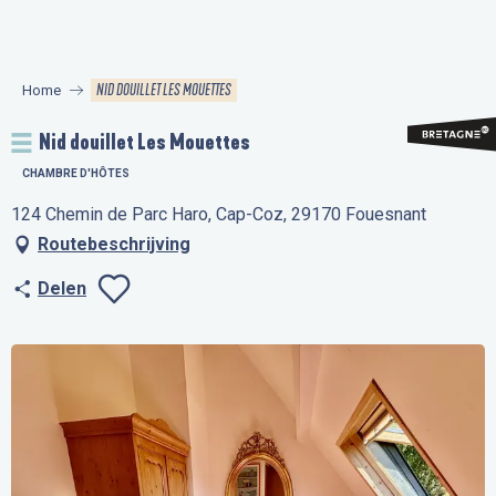
Aller
au
contenu
NID DOUILLET LES MOUETTES
Home
principal
Nid douillet Les Mouettes
CHAMBRE D'HÔTES
124 Chemin de Parc Haro, Cap-Coz, 29170 Fouesnant
Routebeschrijving
Delen
Ajouter aux favo