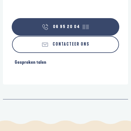
06 95 20 04
▒▒
CONTACTEER ONS
Gesproken talen
Gesproken talen