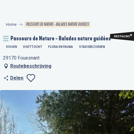
Aller
au
contenu
PASSEURS DE NATURE - BALADES NATURE GUIDÉES
Home
principal
Passeurs de Nature - Balades nature guidées
VISSEN
VOETTOCHT
FLORA EN FAUNA
STADSBEZOEKEN
29170 Fouesnant
Routebeschrijving
Delen
Ajouter aux favo