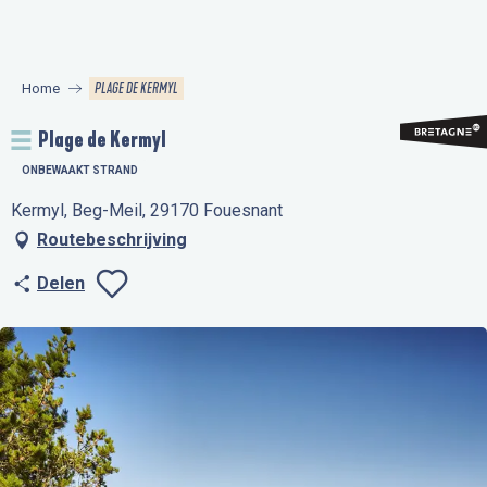
Aller
au
contenu
PLAGE DE KERMYL
Home
principal
Plage de Kermyl
ONBEWAAKT STRAND
Kermyl, Beg-Meil, 29170 Fouesnant
Routebeschrijving
Delen
Ajouter aux favo