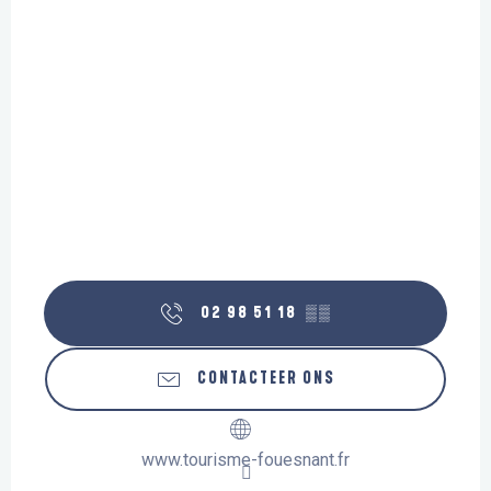
02 98 51 18
▒▒
CONTACTEER ONS
www.tourisme-fouesnant.fr